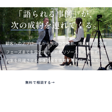
「語られる事例」が、
次の成約
を連れてくる。
顧客へのアプローチから現地ロケ撮影、権利処理、公開
フェーズまでを完全代行。営業リソースを消費せず、成
約率を飛躍させる映像資産を構築する新サービスです。
無料で相談する
→
料金プランを見る