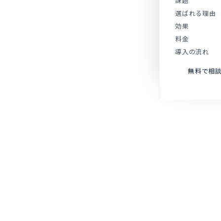
課題
選ばれる理由
MIREAL
効果
CASE-MOVIE
料金
導入の流れ
無料で相